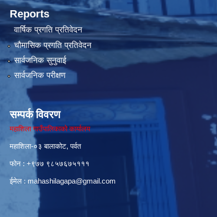
Reports
वार्षिक प्रगति प्रतिवेदन
चौमासिक प्रगति प्रतिवेदन
सार्वजनिक सुनुवाई
सार्वजनिक परीक्षण
सम्पर्क विवरण
महाशिला गाउँपालिकाको कार्यालय
महाशिला-०३ बालाकोट, पर्वत
फोन : ‌+९७७ ९८५७६७५१११
ईमेल :
mahashilagapa@gmail.com