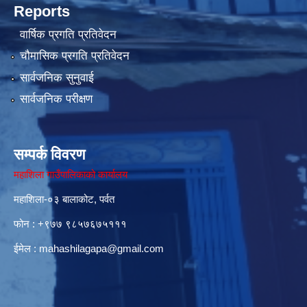
Reports
वार्षिक प्रगति प्रतिवेदन
चौमासिक प्रगति प्रतिवेदन
सार्वजनिक सुनुवाई
सार्वजनिक परीक्षण
सम्पर्क विवरण
महाशिला गाउँपालिकाको कार्यालय
महाशिला-०३ बालाकोट, पर्वत
फोन : ‌+९७७ ९८५७६७५१११
ईमेल :
mahashilagapa@gmail.com