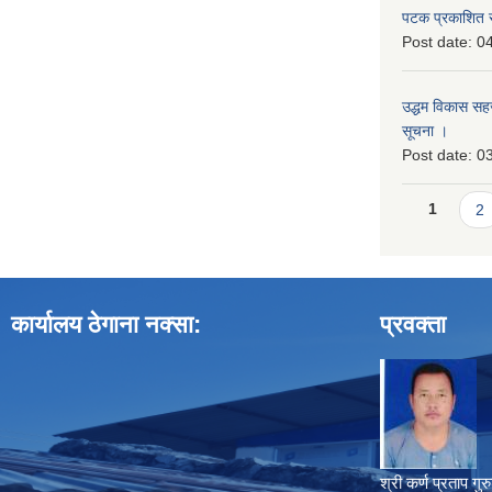
पटक प्रकाशित 
Post date:
04
उद्धम विकास सहजकर
सूचना ।
Post date:
03
Pages
1
2
कार्यालय ठेगाना नक्सा:
प्रवक्ता
श्री कर्ण प्रताप गुर