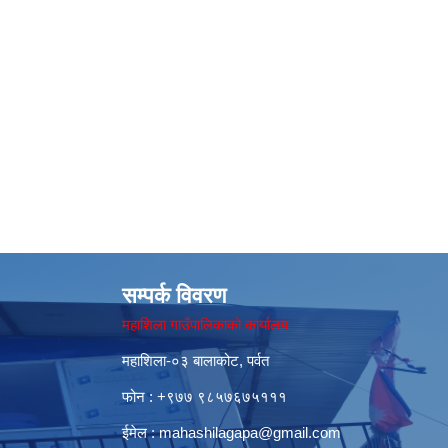
सम्पर्क विवरण
महाशिला गाउँपालिकाको कार्यालय
महाशिला-०३ बालाकोट, पर्वत
फोन : ‌+९७७ ९८५७६७५१११
ईमेल :
mahashilagapa@gmail.com