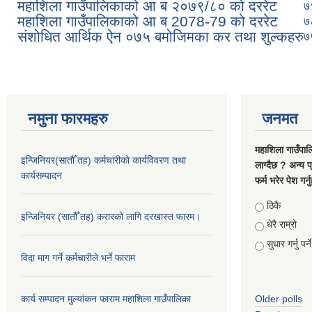
महाशिला गाउँपालिकाको आ ब २०७९/८० को दररेट
७
महाशिला गाउँपालिकाको आ ब 2078-79 को दररेट
७
संशोधित आर्थिक ऐन ०७५ बमोजिमका कर तथा शुल्कहरु
७
नमुना फारमहरु
जनमत
महाशिला गाउँपाल
इन्जिनियर(सातौँ तह) कर्मचारीको कार्यविवरण तथा
लाग्दैछ ? अन्य प
कार्यसम्पादन
फर्म भरेर पेश गर्
Choices
ठिकै
इन्जिनियर (सातौँ तह) करारको लागि दरखास्त फारम।
धेरै राम्रो
सुधार गर्नु पर्ने
विदा माग गर्ने कर्मचारीले भर्ने फाराम
कार्य सम्पादन मुल्यांकन फाराम महाशिला गाउँपालिका
Older polls