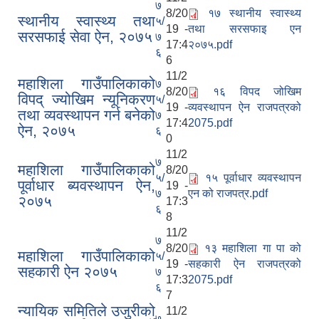
७
8/20
१७ स्थानीय स्वास्थ्य
स्थानीय स्वास्थ्य तथा
५/
19 -
तथा सरसफाइ एन
सरसफाई सेवा ऐन, २०७५
७
17:4
२०७५.pdf
६
6
11/2
महाशिला गाउँपालिकाको
७
8/20
१६ विपद जोखिम
विपद् ज्योखिम न्यूनिकरण
५/
19 -
व्यवस्थापन ऐन राजपत्रको
तथा व्यवस्थापन गर्न बनेको
७
17:4
2075.pdf
ऐन, २०७५
६
0
11/2
७
महाशिला गाउँपालिकाको
8/20
५/
१५ पूर्वाधार व्यवस्थापन
पूर्वाधार ब्यवस्थापन ऐन,
19 -
७
एन को राजपत्र.pdf
२०७५
17:3
६
8
11/2
७
8/20
१३ महाशिला गा पा को
महाशिला गाउँपालिकाको
५/
19 -
सहकारी ऐन राजपत्रको
सहकारी ऐन २०७५
७
17:3
2075.pdf
६
7
न्यायिक समितिले उजुरीको
11/2
७