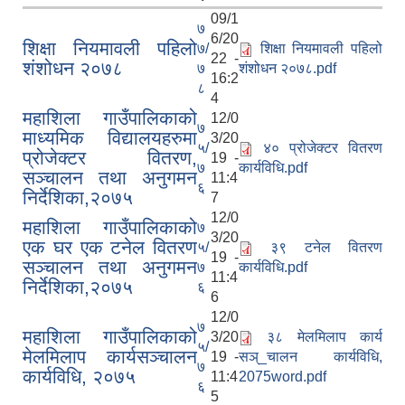
09/1
७
6/20
शिक्षा नियमावली पहिलो
७/
शिक्षा नियमावली पहिलो
22 -
शंशोधन २०७८
७
शंशोधन २०७८.pdf
16:2
८
4
महाशिला गाउँपालिकाको
12/0
७
माध्यमिक विद्यालयहरुमा
3/20
५/
४० प्रोजेक्टर वितरण
प्रोजेक्टर वितरण,
19 -
७
कार्यविधि.pdf
सञ्चालन तथा अनुगमन
11:4
६
निर्देशिका,२०७५
7
12/0
महाशिला गाउँपालिकाको
७
3/20
एक घर एक टनेल वितरण
५/
३९ टनेल वितरण
19 -
सञ्चालन तथा अनुगमन
७
कार्यविधि.pdf
11:4
निर्देशिका,२०७५
६
6
12/0
७
महाशिला गाउँपालिकाको
3/20
३८ मेलमिलाप कार्य
५/
मेलमिलाप कार्यसञ्चालन
19 -
सञ्_चालन कार्यविधि,
७
कार्यविधि, २०७५
11:4
2075word.pdf
६
5