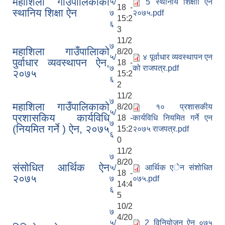
महाशिला गाउँपालिकाको
५/
5 स्थानीय शिक्षाा एन
18 -
स्थानिय शिक्षा ऐन
७
२०७५.pdf
15:2
६
3
11/2
७
महाशिला गाउँपालिाको
8/20
५/
४ पूर्वाधार व्यवस्थापन एन
पुर्वाधार व्यवस्थापन ऐन,
18 -
७
को राजपत्र.pdf
२०७५
15:2
६
2
11/2
७
महाशिला गाउँपालिकाको
8/20
१० प्रशासकीय
५/
प्रशासकिय कार्यविधि
18 -
कार्यविधि नियमित गर्ने एन
७
(नियमित गर्ने ) ऐन, २०७५
15:2
२०७५ राजपत्र.pdf
६
0
11/2
७
8/20
संसोधित आर्थिक ऐन
५/
आर्थिक एेन संशोधित
18 -
२०७५
७
०७५.pdf
14:4
६
5
10/2
७
4/20
५/
2 विनियोजन ऐन ०७५