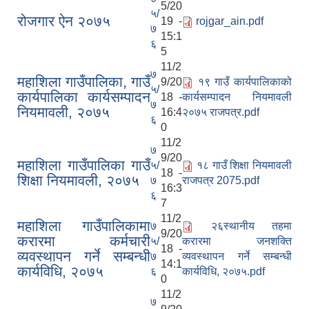
5/20
५/
रोजगार ऐन २०७५
19 -
rojgar_ain.pdf
७
15:1
६
5
11/2
७
महाशिला गाउँपालिका, गाउँ
9/20
१९ गाउँ कार्यपालिकाको
५/
कार्यपालिका कार्यसम्पादन
18 -
कार्यसम्पादन नियमावली
७
नियमावली, २०७५
16:4
२०७५ राजपत्र.pdf
६
0
11/2
७
9/20
महाशिला गाउँपालिका गाउँ
५/
१८ गाउँ शिक्षा नियमावली
18 -
शिक्षा नियमावली, २०७५
७
राजपत्र 2075.pdf
16:3
६
7
11/2
महाशिला गाउँपालिकामा
७
२६स्थानीय तहमा
9/20
करारमा कर्मचारी
५/
करारमा जनशक्ति
18 -
व्यवस्थापन गर्ने सम्बन्धी
७
व्यवस्थापन गर्ने सम्बन्धी
14:1
कार्यविधि, २०७५
६
कार्यविधि, २०७५.pdf
0
11/2
७