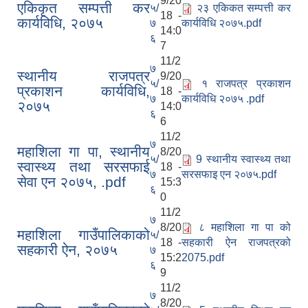
9/20
एकिकृत सम्पत्ती कर
५/
२३ एकिकत सम्पत्ती कर
18 -
कार्यविधि, २०७५
७
कार्यविधि २०७५.pdf
14:0
६
7
11/2
७
स्थानीय राजपत्र
9/20
५/
१ राजपत्र प्रकाशन
प्रकाशन कार्यविधि,
18 -
७
कार्यविधि २०७५ .pdf
२०७५
14:0
६
6
11/2
७
महाशिला गा पा, स्थानीय
8/20
५/
9 स्थानीय स्वास्थ्य तथा
स्वास्थ्य तथा सरसफाई
18 -
७
सरसफाइ एन २०७५.pdf
सेवा एन २०७५, .pdf
15:3
६
0
11/2
७
8/20
८ महाशिला गा पा को
महाशिला गाउँपालिकाको
५/
18 -
सहकारी ऐन राजपत्रको
सहकारी ऐन, २०७५
७
15:2
2075.pdf
६
9
11/2
७
8/20