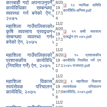
कारबाही गर्दा अपनाउनुपर्ने
8/20
५/
१२ न्यायिक समिति
कार्यविधिका सम्बन्धमा
19 -
७
कार्यबिेधि-अन्तिम.pdf
व्यवस्था गर्न बनेको ऐन,
17:1
६
२०७५
4
11/2
महाशिला गाउँपालिकाको
७
8/20
कृषि व्यवसाय प्रवद्र्धन
५/
११ कषी व्यवसाय
19 -
सम्बन्धमा व्यवस्था गर्न
७
प्रबर्द्धन एन ०७५.pdf
17:1
बनेको ऐन, २०७५
६
2
11/2
७
महाशिला गाउँपालिकाको
8/20
१० प्रशासकीय
५/
प्रशासकीय कार्यविधि
19 -
कार्यविधि नियमित गर्ने एन
७
(नियमित गर्ने) ऐन, २०७५
17:1
२०७५ राजपत्र.pdf
६
0
11/2
७
महाशिला विकास
8/20
९ महाशिला विकास
५/
स्वयंसेवक परिचालन
19 -
स्वयंसेवक परिचालन
७
कार्यविधि, २०७५
17:0
कार्यविधि, २०७५.pdf
६
8
11/2
७