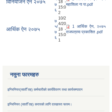
विनियोजन ऐन २०७५
18 -
७
महाशिला गा पा.pdf
15:0
६
2
10/2
७
4/20
५/
1 आर्थिक ऐन, २०७५
आर्थिक ऐन २०७५
18 -
७
राजपत्रमा प्रकाशित .pdf
15:0
६
1
नमुना फारमहरु
इन्जिनियर(सातौँ तह) कर्मचारीको कार्यविवरण तथा कार्यसम्पादन
इन्जिनियर (सातौँ तह) करारको लागि दरखास्त फारम।