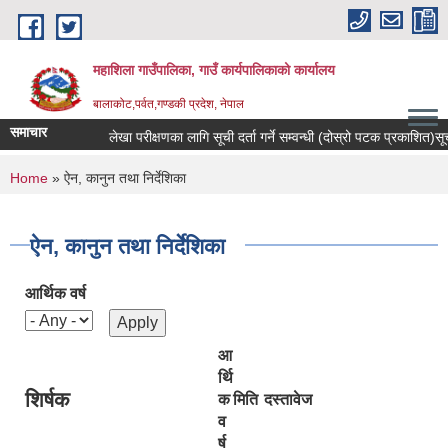
Skip to main content
महाशिला गाउँपालिका, गाउँ कार्यपालिकाको कार्यालय
बालाकोट,पर्वत,गण्डकी प्रदेश, नेपाल
समाचार
लेखा परीक्षणका लागि सूची दर्ता गर्ने सम्वन्धी (दोस्रो पटक प्रकाशित)सूचना ।
You are here
Home
» ऐन, कानुन तथा निर्देशिका
ऐन, कानुन तथा निर्देशिका
आर्थिक वर्ष
आ
र्थि
शिर्षक
क
मिति
दस्तावेज
व
र्ष