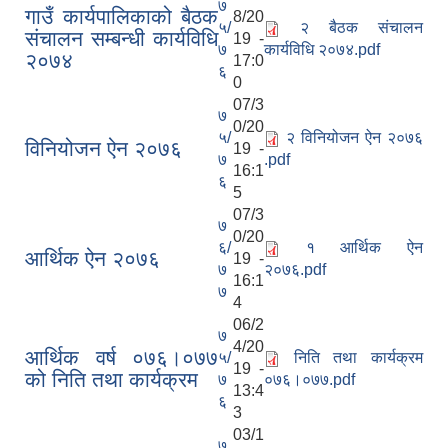
७
गाउँ कार्यपालिकाको बैठक
8/20
५/
२ बैठक संचालन
संचालन सम्बन्धी कार्यविधि
19 -
७
कार्यविधि २०७४.pdf
२०७४
17:0
६
0
07/3
७
0/20
५/
२ विनियोजन ऐन २०७६
विनियोजन ‌ऐन २०७६
19 -
७
.pdf
16:1
६
5
07/3
७
0/20
६/
१ आर्थिक ऐन
आर्थिक ऐन २०७६
19 -
७
२०७६.pdf
16:1
७
4
06/2
७
4/20
आर्थिक वर्ष ०७६।०७७
५/
निति तथा कार्यक्रम
19 -
को निति तथा कार्यक्रम
७
०७६।०७७.pdf
13:4
६
3
03/1
७