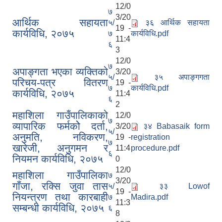
12/0
७
3/20
आर्थिक सहायता
५/
३६ आर्थिक सहायता
19 -
कार्यविधि, २०७५
७
कार्यविधि.pdf
11:4
६
3
12/0
७
अपाङ्गता भएका व्यक्तिको
3/20
५/
३५ अपाङ्गगता
परिचय-पत्र वितरण
19 -
७
कार्यविधि.pdf
कार्यविधि, २०७५
11:4
६
2
महाशिला गाउँपालिकाको
12/0
७
व्यापारिक फर्मकोे दर्ता,
3/20
३४ Babasaik form
५/
अनुमति, नविकरण,
19 -
registration
७
खारेजी, अनुगमन र
11:4
procedure.pdf
६
नियमन कार्यविधि, २०७५
0
12/0
महाशिला गाउँपालिका
७
3/20
गाँजा, रक्सि जुवा तास
५/
३३ Lowof
19 -
नियन्त्रण तथा कारबाही
७
Madira.pdf
11:3
सम्बन्धी कार्यविधि, २०७५
६
8