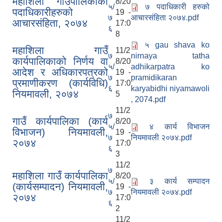
महाशिला गाउँपालिकाका
8/20
५/
७ पदाधिकारी हरुको
पदाधिकारीहरुको
19 -
७
आचारसंहिता २०७४.pdf
आचारसंहिता, २०७४
17:0
६
8
५ gau shava ko
महाशिला गाउँ
11/2
७
nirnaya tatha
कार्यपालिकाको निर्णय वा
8/20
५/
adhikarpatra ko
आदेश र अधिकारपत्रको
19 -
७
pramidikaran
प्रमाणीकरण (कार्यविधि)
17:0
६
karyabidhi niyamawoli
नियमावली, २०७४
5
, 2074.pdf
11/2
७
गाउँ कार्यपालिका (कार्य
8/20
५/
४ कार्य विभाजन
विभाजन) नियमावली,
19 -
७
नियमावली २०७४.pdf
२०७४
17:0
६
3
11/2
७
महाशिला गाउँ कार्यपालिका
8/20
५/
३ कार्य सम्पादन
(कार्यसम्पादन) नियमावली,
19 -
७
नियमावली २०७४.pdf
२०७४
17:0
६
2
11/2