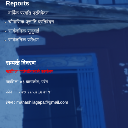
Reports
वार्षिक प्रगति प्रतिवेदन
चौमासिक प्रगति प्रतिवेदन
सार्वजनिक सुनुवाई
सार्वजनिक परीक्षण
सम्पर्क विवरण
महाशिला गाउँपालिकाको कार्यालय
महाशिला-०३ बालाकोट, पर्वत
फोन : ‌+९७७ ९८५७६७५१११
ईमेल :
mahashilagapa@gmail.com