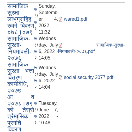
सामाजिक
Sunday,
७
सुरक्षा
Septemb
८/
लाभग्राहिह
er 4,
wared1.pdf
७
रुको बिवरण
2022 -
९
०७८।०७९
11:32
सामाजिक-
७
Wednes
सुरक्षा-
८/
day, July
सामाजिक-सुरक्षा-
नियमावली-
७
6, 2022 -
नियमावली-२०७६.pdf
२०७६
९
14:05
सामाजिक
७
Wednes
सुरक्षा भत्ता
८/
day, July
वितरण
social security 2077.pdf
७
6, 2022 -
कार्यविधि,
९
14:04
२०७७
आ व
२०७८।७९
७
Tuesday,
को तेस्रो
८/
June 7,
त्रैमासिक
७
2022 -
प्रगति
९
10:48
विवरण