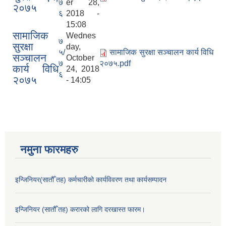
७
er 28,
२०७५
६
2018 -
15:08
सामाजिक
Wednes
७
सुरक्षा
day,
५/
सामाजिक सुरक्षा सञ्चालन कार्य विधि
सञ्चालन
October
७
२०७५.pdf
कार्य विधि
24, 2018
६
२०७५
- 14:05
नमुना फारमहरु
इन्जिनियर(सातौँ तह) कर्मचारीको कार्यविवरण तथा कार्यसम्पादन
इन्जिनियर (सातौँ तह) करारको लागि दरखास्त फारम।