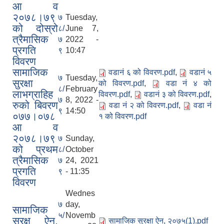
आ व
२०७८।७९
७
Tuesday,
को दोस्रो
८/
June 7,
त्रैमासिक
७
2022 -
प्रगति
९
10:47
विवरण
सामाजिक
वडानं ६ को विवरण.pdf
,
वडानं ५
७
Tuesday,
सुरक्षा
को विवरण.pdf
,
वडा नं ४ को
८/
February
लाभग्राहिह
विवरण.pdf
,
वडानं ३ को विवरण.pdf
,
७
8, 2022 -
रुको बिवरण
वडा नं २ को विवरण.pdf
,
वडा नं
९
14:50
०७७।०७८
१ को विवरण.pdf
आ व
२०७८।७९
७
Sunday,
को प्रथम
८/
October
त्रैमासिक
७
24, 2021
प्रगति
९
- 11:35
विवरण
Wednes
७
day,
सामाजिक
५/
Novemb
सुरक्ष ऐन,
सामाजिक सुरक्षा ऐन, २०७५(1).pdf