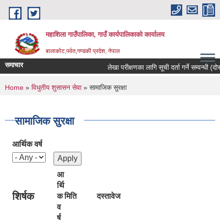
Skip to main content
महाशिला गाउँपालिका, गाउँ कार्यपालिकाको कार्यालय
बालाकोट,पर्वत,गण्डकी प्रदेश, नेपाल
समाचार
लेखा परीक्षणका लागि सूची दर्ता गर्ने सम्वन्धी (दोस्
You are here
Home
»
विधुतीय शुसासन सेवा
» सामाजिक सुरक्षा
सामाजिक सुरक्षा
आर्थिक वर्ष
आ
र्थि
शिर्षक
क
मिति
दस्तावेज
व
र्ष