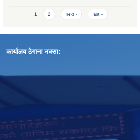
Pages
1
2
next ›
last »
कार्यालय ठेगाना नक्सा: