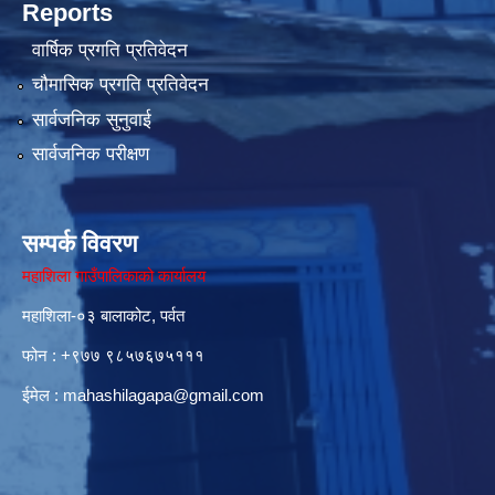
Reports
वार्षिक प्रगति प्रतिवेदन
चौमासिक प्रगति प्रतिवेदन
सार्वजनिक सुनुवाई
सार्वजनिक परीक्षण
सम्पर्क विवरण
महाशिला गाउँपालिकाको कार्यालय
महाशिला-०३ बालाकोट, पर्वत
फोन : ‌+९७७ ९८५७६७५१११
ईमेल :
mahashilagapa@gmail.com