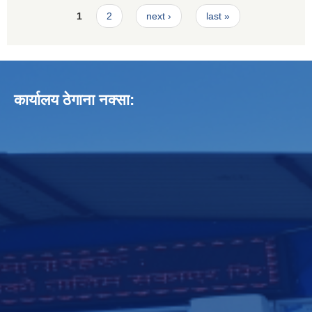
Pages
1
2
next ›
last »
कार्यालय ठेगाना नक्सा: