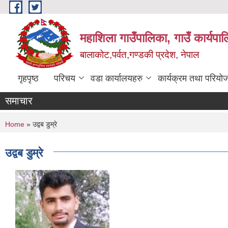
Skip to main content
महाशिला गाउँपालिका, गाउँ कार्यपा
बालाकोट,पर्वत,गण्डकी प्रदेश, नेपाल
गृहपृष्ठ
परिचय
वडा कार्यालयहरु
कार्यक्रम तथा परियो
समाचार
You are here
Home
» उद्वब डुम्रे
उद्वब डुम्रे