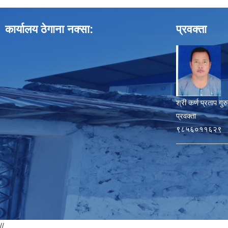
कार्यालय ठेगाना नक्सा:
प्रवक्ता
श्री कर्ण प्रताप गुर
प्रवक्ता
९८५६०११६२९
//