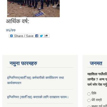
आर्थिक वर्ष:
७६/७७
नमुना फारमहरु
जनमत
महाशिला गाउँपाल
इन्जिनियर(सातौँ तह) कर्मचारीको कार्यविवरण तथा
लाग्दैछ ? अन्य प
कार्यसम्पादन
फर्म भरेर पेश गर्
Choices
ठिकै
इन्जिनियर (सातौँ तह) करारको लागि दरखास्त फारम।
धेरै राम्रो
सुधार गर्नु पर्ने