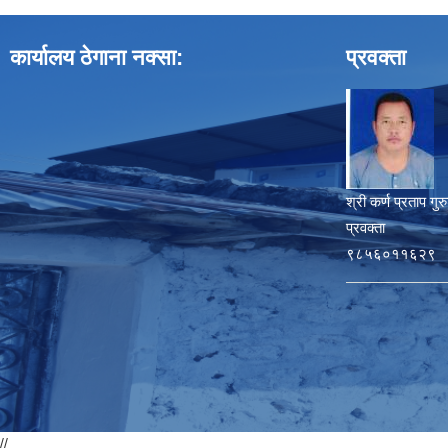
कार्यालय ठेगाना नक्सा:
प्रवक्ता
श्री कर्ण प्रताप गुर
प्रवक्ता
९८५६०११६२९
//