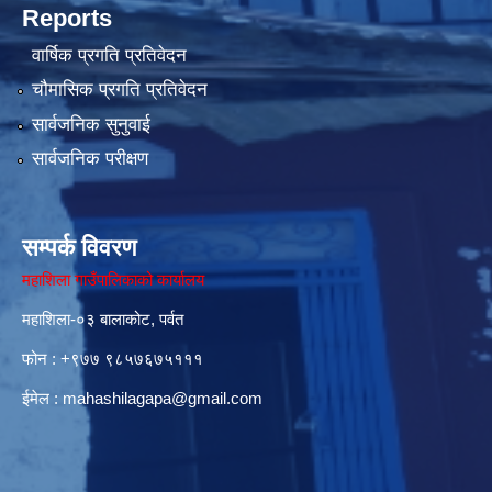
Reports
वार्षिक प्रगति प्रतिवेदन
चौमासिक प्रगति प्रतिवेदन
सार्वजनिक सुनुवाई
सार्वजनिक परीक्षण
सम्पर्क विवरण
महाशिला गाउँपालिकाको कार्यालय
महाशिला-०३ बालाकोट, पर्वत
फोन : ‌+९७७ ९८५७६७५१११
ईमेल :
mahashilagapa@gmail.com