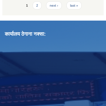
Pages
1
2
next ›
last »
कार्यालय ठेगाना नक्सा: