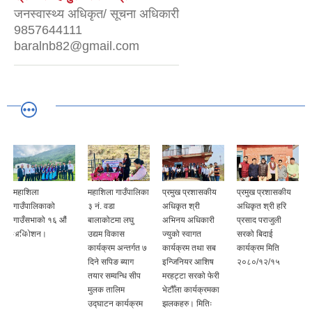
जनस्वास्थ्य अधिकृत/ सूचना अधिकारी
9857644111
baralnb82@gmail.com
महाशिला
महाशिला गाउँपालिका
प्रमुख प्रशासकीय
प्रमुख प्रशासकीय
गाउँपालिकाको
३ नं. वडा
अधिकृत श्री
अधिकृत श्री हरि
गाउँसभाको १६ औं
बालाकोटमा लघु
अभिनय अधिकारी
प्रसाद पराजुली
अधिवेशन।
उद्यम विकास
ज्युको स्वागत
सरको बिदाई
कार्यक्रम अन्तर्गत ७
कार्यक्रम तथा सब
कार्यक्रम मिति
दिने सपिङ ब्याग
इन्जिनियर आशिष
२०८०/१२/१५
तयार सम्वन्धि सीप
मरहट्टा सरको फेरी
मुलक तालिम
भेटौँला कार्यक्रमका
उद्घाटन कार्यक्रम
झलकहरु। मितिः