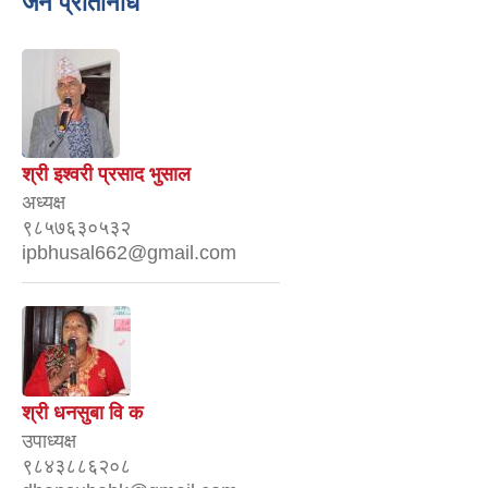
जन प्रतिनिधि
श्री इश्वरी प्रसाद भुसाल
अध्यक्ष
९८५७६३०५३२
ipbhusal662@gmail.com
श्री धनसुबा वि क
उपाध्यक्ष
९८४३८८६२०८