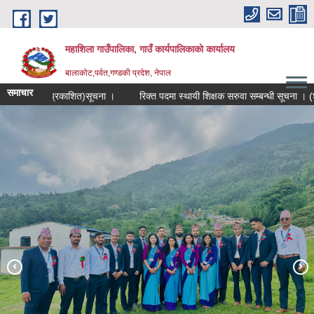
Skip to main content
महाशिला गाउँपालिका, गाउँ कार्यपालिकाको कार्यालय
बालाकोट,पर्वत,गण्डकी प्रदेश, नेपाल
समाचार
ोस्रो पटक प्रकाशित)सूचना ।
रिक्त पदमा स्थायी शिक्षक सरुवा सम्बन्धी सूचना । (श्री गो
महाशिला विकास स्वयंसेवक
१९ औं राष्ट्रिय महिला सामुदायिक स्वास्थ्य स्वयंसेविका दिवस