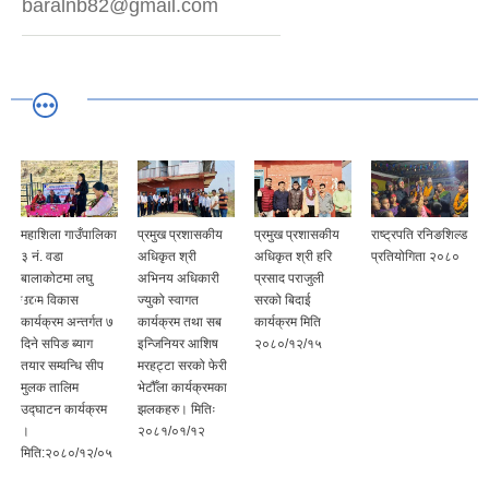
baralnb82@gmail.com
महाशिला गाउँपालिका
प्रमुख प्रशासकीय
प्रमुख प्रशासकीय
राष्ट्रपति रनिङशिल्ड
३ नं. वडा
अधिकृत श्री
अधिकृत श्री हरि
प्रतियोगिता २०८०
बालाकोटमा लघु
अभिनय अधिकारी
प्रसाद पराजुली
उद्यम विकास
ज्युको स्वागत
सरको बिदाई
कार्यक्रम अन्तर्गत ७
कार्यक्रम तथा सब
कार्यक्रम मिति
दिने सपिङ ब्याग
इन्जिनियर आशिष
२०८०/१२/१५
तयार सम्वन्धि सीप
मरहट्टा सरको फेरी
मुलक तालिम
भेटौँला कार्यक्रमका
उद्घाटन कार्यक्रम
झलकहरु। मितिः
।
२०८१/०१/१२
मिति:२०८०/१२/०५